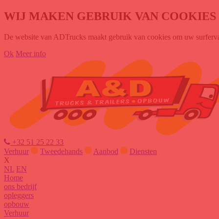
WIJ MAKEN GEBRUIK VAN COOKIES
De website van ADTrucks maakt gebruik van cookies om uw surfervarin
Ok
Meer info
+32 51 25 22 33
Verhuur
Tweedehands
Aanbod
Diensten
X
NL
EN
Home
ons bedrijf
opleggers
opbouw
Verhuur