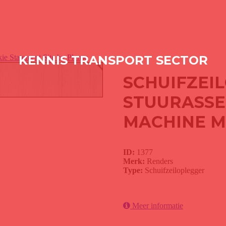
ie Statement
KENNIS TRANSPORT SECTOR
Site by Plenso
SCHUIFZEI
STUURASSE
MACHINE M
ID:
1377
Merk:
Renders
Type:
Schuifzeiloplegger
Meer informatie