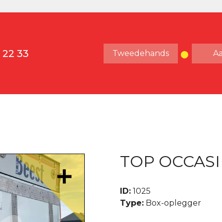
 22 33
Tweedehands
A
TOP OCCASI
ID:
1025
Type:
Box-oplegger