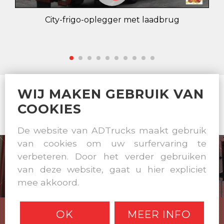
City-frigo-oplegger met laadbrug
WIJ MAKEN GEBRUIK VAN
ALL TRAILER CONSTRUCTIONS OCCURS IN OWN
COOKIES
WORKSHOP
De website van ADTrucks maakt gebruik
van cookies om uw surfervaring te
verbeteren. Door het verder gebruiken
van deze website, gaat u hier expliciet
mee akkoord.
OK
MEER INFO