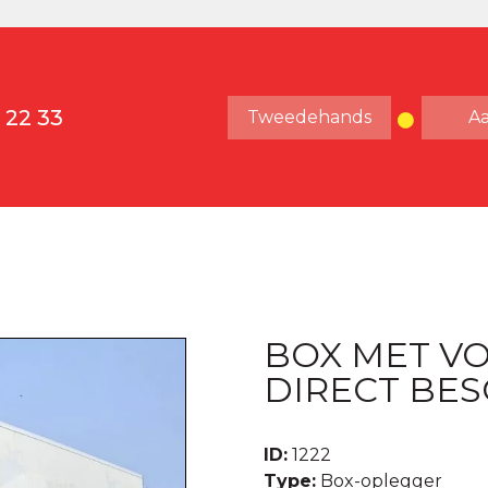
 22 33
Tweedehands
A
BOX MET V
DIRECT BES
ID:
1222
Type:
Box-oplegger