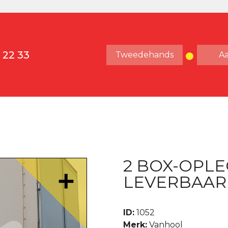
 22 33
Tweedehands
A
2 BOX-OPLE
LEVERBAAR
ID:
1052
Merk:
Vanhool