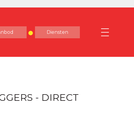
anbod
Diensten
GGERS - DIRECT