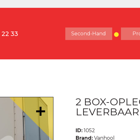
 22 33
Second-Hand
Pr
2 BOX-OPLE
LEVERBAAR
ID:
1052
Brand:
Vanhool