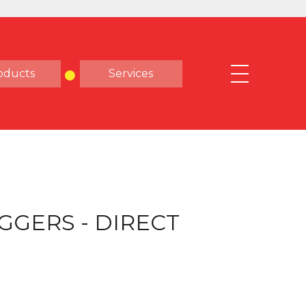
oducts
Services
GGERS - DIRECT