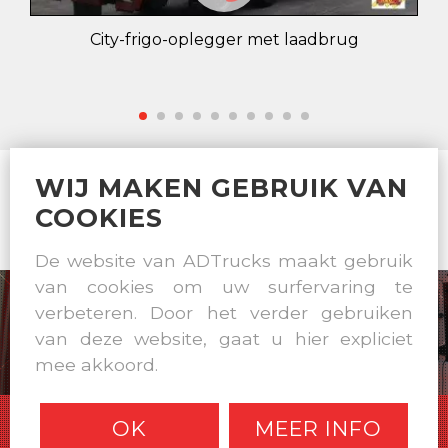
City-frigo-oplegger met laadbrug
WIJ MAKEN GEBRUIK VAN
ALL TRAILER CONSTRUCTIONS OCCURS IN OWN
COOKIES
WORKSHOP
De website van ADTrucks maakt gebruik
van cookies om uw surfervaring te
verbeteren. Door het verder gebruiken
van deze website, gaat u hier expliciet
mee akkoord.
OK
MEER INFO