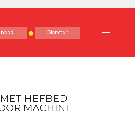
anbod
Diensten
MET HEFBED -
VOOR MACHINE
T