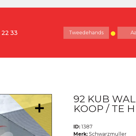
 22 33
Tweedehands
A
92 KUB WAL
KOOP / TE 
ID:
1387
Merk:
Schwarzmuller