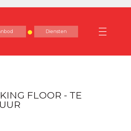
anbod
Diensten
KING FLOOR - TE
HUUR