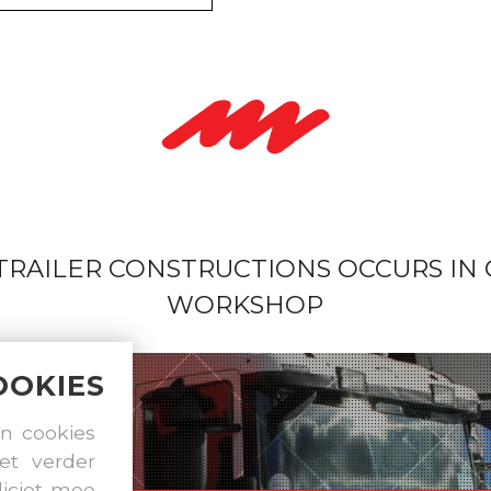
 TRAILER CONSTRUCTIONS OCCURS IN
WORKSHOP
OOKIES
n cookies
et verder
liciet mee