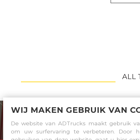
ALL
WIJ MAKEN GEBRUIK VAN C
De website van ADTrucks maakt gebruik va
om uw surfervaring te verbeteren. Door h
gebruiken van deze website, gaat u hier exp