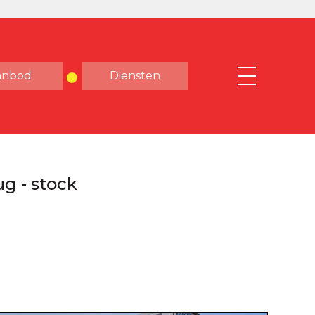
anbod
Diensten
g - stock