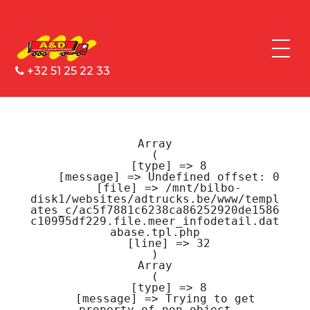
+32 51 25 22 33
Array

(

    [type] => 8

    [message] => Undefined offset: 0

    [file] => /mnt/bilbo-
disk1/websites/adtrucks.be/www/templ
ates_c/ac5f7881c6238ca86252920de1586
c10995df229.file.meer_infodetail.dat
abase.tpl.php

    [line] => 32

Array

(

    [type] => 8

    [message] => Trying to get 
property of non-object
