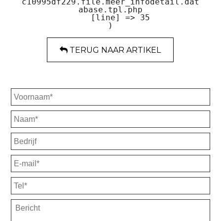
c10995df229.file.meer_infodetail.dat
abase.tpl.php

    [line] => 35

TERUG NAAR ARTIKEL