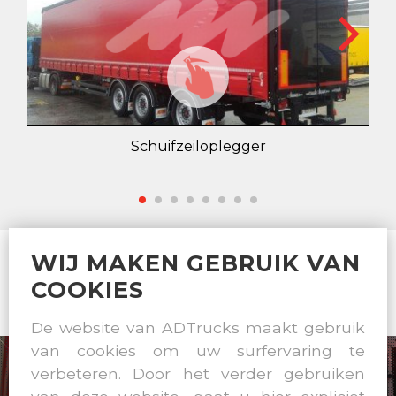
Schuifzeiloplegger
WIJ MAKEN GEBRUIK VAN
ALL TRAILER CONSTRUCTIONS OCCURS IN OWN
COOKIES
WORKSHOP
De website van ADTrucks maakt gebruik
van cookies om uw surfervaring te
verbeteren. Door het verder gebruiken