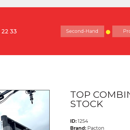
 22 33
Second-Hand
Pr
TOP COMBIN
STOCK
ID:
1254
Brand:
Pacton