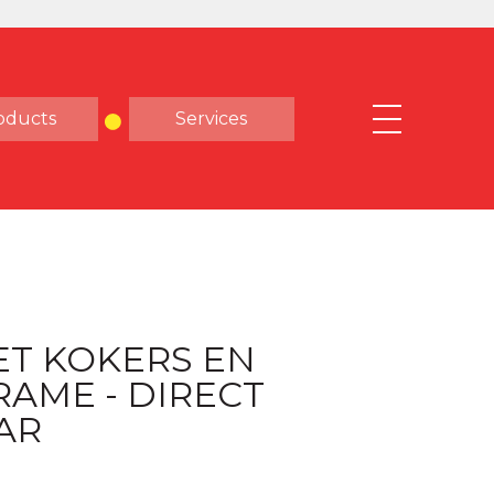
oducts
Services
ET KOKERS EN
AME - DIRECT
AR