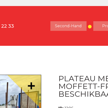
 22 33
Second-Hand
Pr
PLATEAU M
MOFFETT-FR
BESCHIKBA