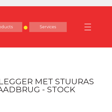
oducts
Services
LEGGER MET STUURAS
AADBRUG - STOCK