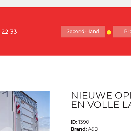
 22 33
Second-Hand
Pr
NIEUWE OP
EN VOLLE L
ID:
1390
Brand:
A&D