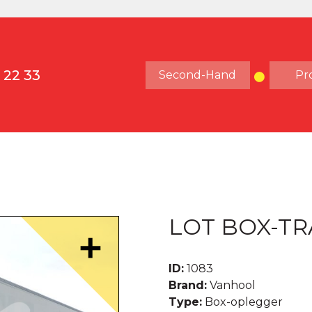
 22 33
Second-Hand
Pr
LOT BOX-TRA
ID:
1083
Brand:
Vanhool
Type:
Box-oplegger