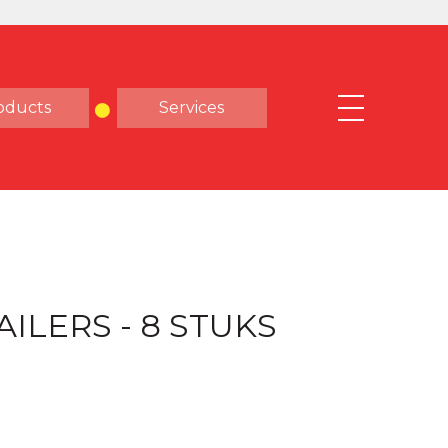
oducts
Services
ILERS - 8 STUKS